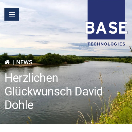
|
NEWS
Herzlichen
Glückwunsch David
Dohle